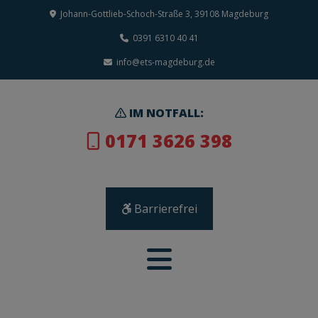
Johann-Gottlieb-Schoch-Straße 3, 39108 Magdeburg
0391 6310 40 41
info@ets-magdeburg.de
IM NOTFALL:
0171 3626 398
Barrierefrei