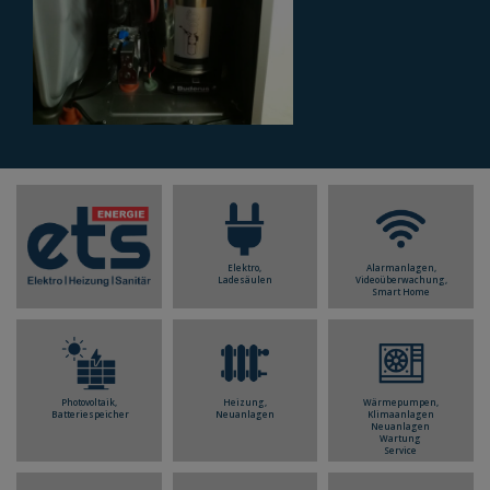
Elektro,
Alarmanlagen,
Ladesäulen
Videoüberwachung,
Smart Home
Photovoltaik,
Heizung,
Wärmepumpen,
Batteriespeicher
Neuanlagen
Klimaanlagen
Neuanlagen
Wartung
Service