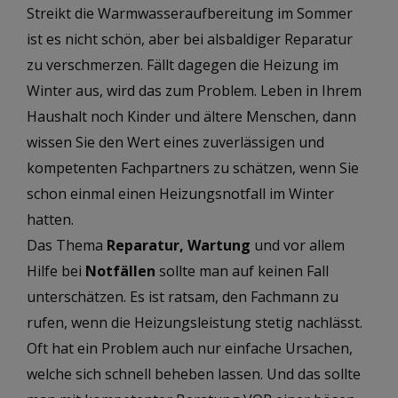
Streikt die Warm­wasser­auf­bereitung im Sommer
ist es nicht schön, aber bei als­baldiger Reparatur
zu verschmerzen. Fällt dagegen die Heizung im
Winter aus, wird das zum Problem. Leben in Ihrem
Haus­halt noch Kinder und ältere Menschen, dann
wissen Sie den Wert eines zu­ver­lässigen und
kompetenten Fach­partners zu schätzen, wenn Sie
schon einmal einen Heizungs­notfall im Winter
hatten.
Das Thema
Re­paratur, Wartung
und vor allem
Hilfe bei
Not­fällen
sollte man auf keinen Fall
unter­schätzen. Es ist rat­sam, den Fach­mann zu
rufen, wenn die Heizungs­leistung stetig nach­lässt.
Oft hat ein Problem auch nur einfache Ur­sachen,
welche sich schnell be­heben lassen. Und das sollte