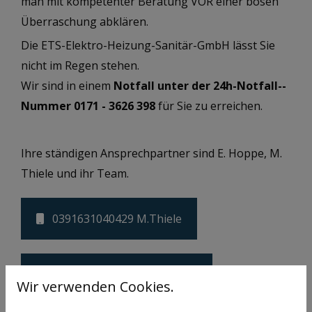
man mit kompetenter Be­ratung VOR einer bösen
Über­raschung ab­klären.
Die ETS-Elektro-Heizung-Sanitär-GmbH lässt Sie
nicht im Regen stehen.
Wir sind in einem
Not­fall unter der 24h-­Notfall-­
Nummer 0171 - 3626 398
für Sie zu er­reichen.
Ihre ständigen Ansprechpartner sind E. Hoppe, M.
Thiele und ihr Team.
0391631040429 M.Thiele
m.thiele@ets-magdeburg.de
Wir verwenden Cookies.