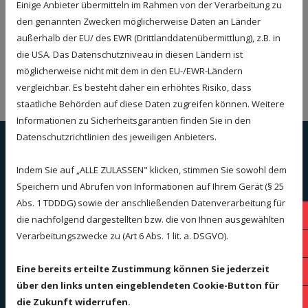
Einige Anbieter übermitteln im Rahmen von der Verarbeitung zu
039163104048 E.Hoppe
den genannten Zwecken möglicherweise Daten an Länder
außerhalb der EU/ des EWR (Drittlanddatenübermittlung), z.B. in
die USA. Das Datenschutzniveau in diesen Ländern ist
möglicherweise nicht mit dem in den EU-/EWR-Ländern
e.hoppe@ets-magdeburg.de
vergleichbar. Es besteht daher ein erhöhtes Risiko, dass
staatliche Behörden auf diese Daten zugreifen können. Weitere
Informationen zu Sicherheitsgarantien finden Sie in den
Datenschutzrichtlinien des jeweiligen Anbieters.
Wartung von Öl- und
Indem Sie auf „ALLE ZULASSEN" klicken, stimmen Sie sowohl dem
Gasheizungen
Speichern und Abrufen von Informationen auf Ihrem Gerät (§ 25
Abs. 1 TDDDG) sowie der anschließenden Datenverarbeitung für
Sta
die nachfolgend dargestellten bzw. die von Ihnen ausgewählten
Unsere Firma besteht aus einem Team von
Verarbeitungszwecke zu (Art 6 Abs. 1 lit. a. DSGVO).
039
geschulten Personal, das sich unter Anderem mit
Eine bereits erteilte Zustimmung können Sie jederzeit
017
auf Öl- und Gasheizungen spezialisiert hat. Wir
über den links unten eingeblendeten Cookie-Button für
bieten umfassende Dienstleistungen an, von
E-M
die Zukunft widerrufen.