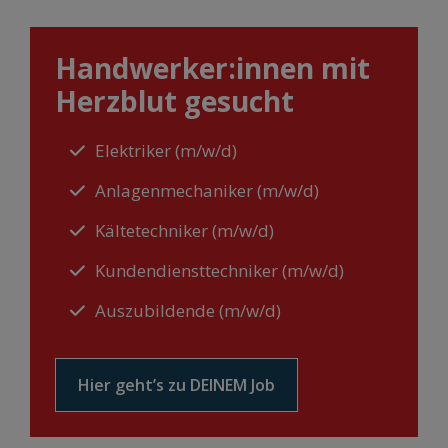
Hand­werker:­innen mit
Herz­blut ge­sucht
Elektriker (m/w/d)
Anlagenmechaniker (m/w/d)
Kältetechniker (m/w/d)
Kundendiensttechniker (m/w/d)
Auszubildende (m/w/d)
Hier geht’s zu DEINEM Job