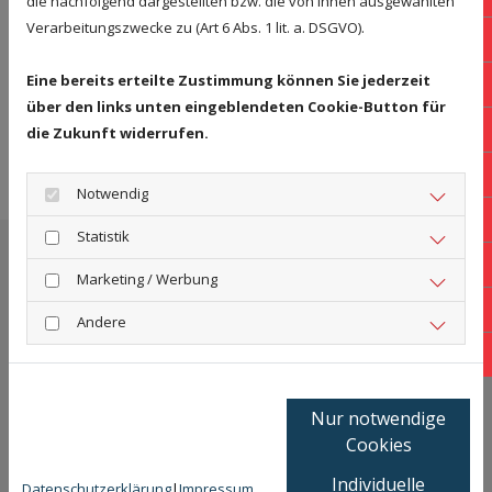
die nachfolgend dargestellten bzw. die von Ihnen ausgewählten
Batteriespeicher
Neuanlagen
Klimaanlagen
Neuanlagen
Verarbeitungszwecke zu (Art 6 Abs. 1 lit. a. DSGVO).
Wartung
039
Service
Eine bereits erteilte Zustimmung können Sie jederzeit
017
über den links unten eingeblendeten Cookie-Button für
E-M
die Zukunft widerrufen.
Wartung,
Grossbrenner,
Sanitär,
Service
BHKW
Bad
Kon
Ölanlagen
Riello Service &
Gasanlagen
Vertriebspartner
Notwendig
Fac
Statistik
Ins
Sie haben hier noch keine
Marketing / Werbung
Lin
Lösung für Ihr Problem
Andere
Yo
gefunden?
Versuchen Sie es doch bei
ETS Service
!
Nur notwendige
Cookies
Hier finden Sie:
Individuelle
Renovierungs-/Bau-/Gartenservice/Maler-/Fliesenle
Datenschutzerklärung
|
Impressum