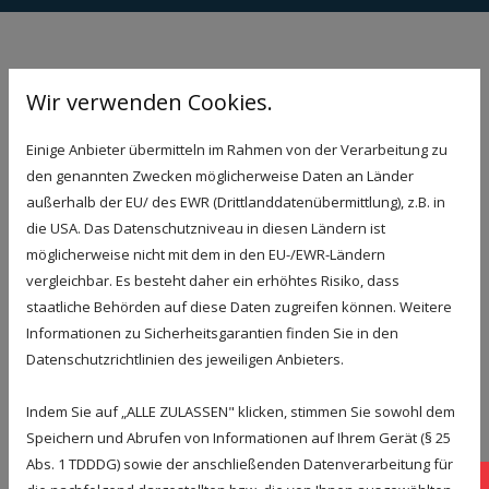
Wir beraten, installieren, bauen
Wir verwenden Cookies.
ein und um, er­neuern, optimieren
Einige Anbieter übermitteln im Rahmen von der Verarbeitung zu
und warten Ihre Technik!
den genannten Zwecken möglicherweise Daten an Länder
außerhalb der EU/ des EWR (Drittlanddatenübermittlung), z.B. in
die USA. Das Datenschutzniveau in diesen Ländern ist
möglicherweise nicht mit dem in den EU-/EWR-Ländern
vergleichbar. Es besteht daher ein erhöhtes Risiko, dass
staatliche Behörden auf diese Daten zugreifen können. Weitere
Informationen zu Sicherheitsgarantien finden Sie in den
Elektro,
Alarmanlagen,
Datenschutzrichtlinien des jeweiligen Anbieters.
Ladesäulen
Videoüberwachung,
Smart Home
Indem Sie auf „ALLE ZULASSEN" klicken, stimmen Sie sowohl dem
Speichern und Abrufen von Informationen auf Ihrem Gerät (§ 25
Abs. 1 TDDDG) sowie der anschließenden Datenverarbeitung für
Sta
Photovoltaik,
Heizung,
Wärmepumpen,