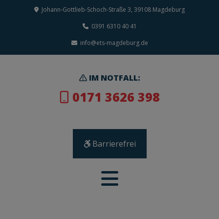
Johann-Gottlieb-Schoch-Straße 3, 39108 Magdeburg
0391 6310 40 41
info@ets-magdeburg.de
IM NOTFALL:
0171 3626 398
Barrierefrei