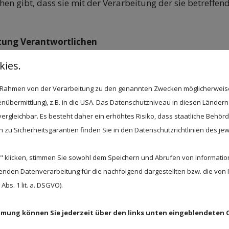
ehen gibt, dass sie mit der Verarbeitung der sie betref
itung Verantwortlichen
nen Daten verantwortliche Stelle im Sinne des Art. 4 Nr.
ies.
im Rahmen von der Verarbeitung zu den genannten Zwecken möglicherwei
agdeburg
nübermittlung), z.B. in die USA. Das Datenschutzniveau in diesen Ländern 
rgleichbar. Es besteht daher ein erhöhtes Risiko, dass staatliche Behör
zu Sicherheitsgarantien finden Sie in den Datenschutzrichtlinien des jew
 können dem Impressum auf unserer Website entnomme
ng
 klicken, stimmen Sie sowohl dem Speichern und Abrufen von Information
enden Datenverarbeitung für die nachfolgend dargestellten bzw. die von
Verarbeitung personenbezogener Daten verboten und nur
bs. 1 lit. a. DSGVO).
tbestände fällt:
ligung
“): Wenn der Betroffene freiwillig, in informierter
immung können Sie jederzeit über den links unten eingeblendeten 
ge bestätigende Handlung zu verstehen gegeben hat, dass