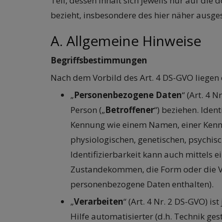
Teil, dessen Inhalt sich jeweils nur auf d
bezieht, insbesondere des hier näher ausge
A. Allgemeine Hinweise
Begriffsbestimmungen
Nach dem Vorbild des Art. 4 DS-GVO liegen
„
Personenbezogene Daten
“ (Art. 4 
Person („
Betroffener
“) beziehen. Iden
Kennung wie einem Namen, einer Kennn
physiologischen, genetischen, psychisc
Identifizierbarkeit kann auch mittels
Zustandekommen, die Form oder die V
personenbezogene Daten enthalten).
„
Verarbeiten
“ (Art. 4 Nr. 2 DS-GVO) 
Hilfe automatisierter (d.h. Technik ge