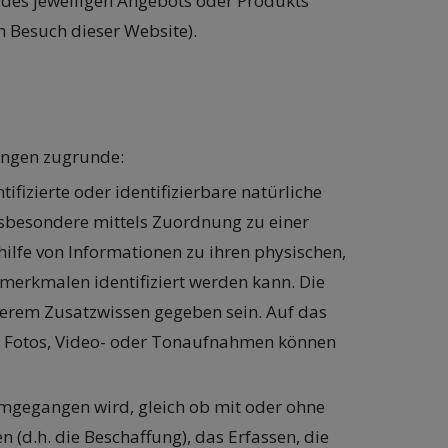
g des jeweiligen Angebots oder Produkts
m Besuch dieser Website).
ungen zugrunde:
ntifizierte oder identifizierbare natürliche
, insbesondere mittels Zuordnung zu einer
lfe von Informationen zu ihren physischen,
tsmerkmalen identifiziert werden kann. Die
derem Zusatzwissen gegeben sein. Auf das
h Fotos, Video- oder Tonaufnahmen können
umgegangen wird, gleich ob mit oder ohne
 (d.h. die Beschaffung), das Erfassen, die