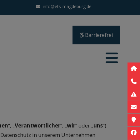
info@ets-magdeburg.de
Barrierefrei
Sta
039
01
E-M
Ko
men
“, „
Verantwortlicher
”, „
wir
“ oder „
uns
“)
Fa
en Datenschutz in unserem Unternehmen