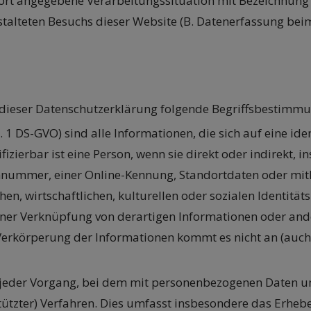
ie dort angegebene Verarbeitungssituation mit Bezeichnun
stalteten Besuchs dieser Website (B. Datenerfassung bei
 dieser Datenschutzerklärung folgende Begriffsbestimm
Nr. 1 DS-GVO) sind alle Informationen, die sich auf eine ide
tifizierbar ist eine Person, wenn sie direkt oder indirekt
ummer, einer Online-Kennung, Standortdaten oder mithi
hen, wirtschaftlichen, kulturellen oder sozialen Identitä
 einer Verknüpfung von derartigen Informationen oder an
erkörperung der Informationen kommt es nicht an (auc
ist jeder Vorgang, bei dem mit personenbezogenen Daten 
stützter) Verfahren. Dies umfasst insbesondere das Erheben