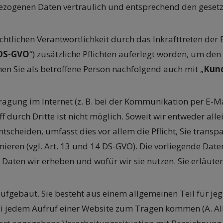
ezogenen Daten vertraulich und entsprechend den gesetzl
htlichen Verantwortlichkeit durch das Inkrafttreten d
DS-GVO
“) zusätzliche Pflichten auferlegt worden, um de
en Sie als betroffene Person nachfolgend auch mit „
Kun
ragung im Internet (z. B. bei der Kommunikation per E-Ma
f durch Dritte ist nicht möglich. Soweit wir entweder a
tscheiden, umfasst dies vor allem die Pflicht, Sie trans
ieren (vgl. Art. 13 und 14 DS-GVO). Die vorliegende Dat
he Daten wir erheben und wofür wir sie nutzen. Sie erläu
ufgebaut. Sie besteht aus einem allgemeinen Teil für je
bei jedem Aufruf einer Website zum Tragen kommen (A. 