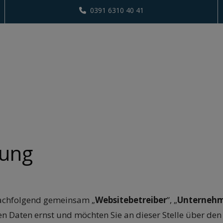
0391 6310 40 41
rung
nachfolgend gemeinsam „
Websitebetreiber
”, „
Unterneh
n Daten ernst und möchten Sie an dieser Stelle über d